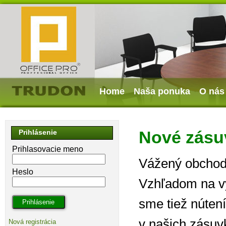
Home
Naša ponuka
O nás
Nové zásu
Prihlásenie
Prihlasovacie meno
Vážený obchodn
Heslo
Vzhľadom na vý
sme tiež nútení
v našich zásuv
Nová registrácia