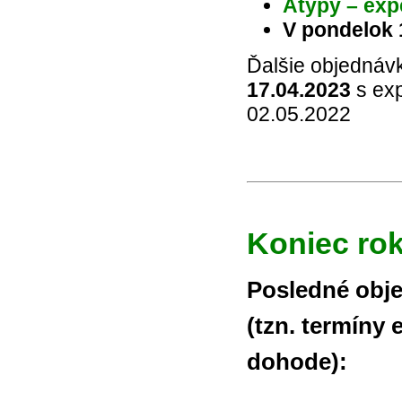
Atypy – exp
V pondelok 
Ďalšie objednáv
17.04.2023
s exp
02.05.2022
Koniec rok
Posledné obj
(tzn. termíny 
dohode):