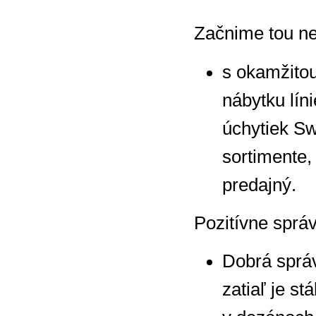
Začnime tou ne
s okamžitou
nábytku lín
úchytiek Sw
sortimente,
predajný.
Pozitívne správ
Dobrá správ
zatiaľ je s