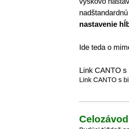
výškovo nastav
nadštandardnú f
nastavenie hĺ
Ide teda o mi
Link CANTO s 
Link CANTO s bi
Celozávod