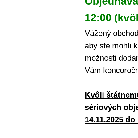
Objednávac
12:00 (kvôl
Vážený obchodn
aby ste mohli 
možnosti doda
Vám koncoročnú
Kvôli štátnemu
sériových obj
14.11.2025 do