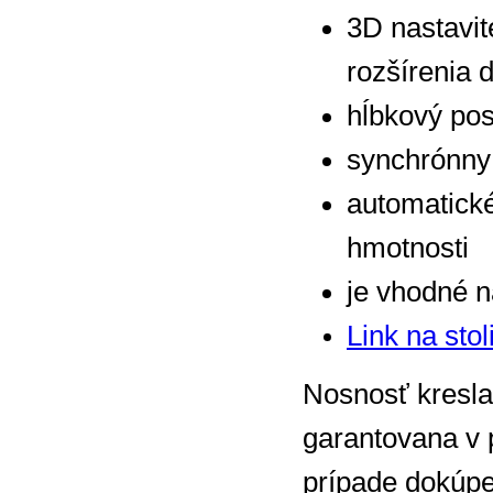
3D nastavi
rozšírenia 
hĺbkový po
synchrónny
automatické
hmotnosti
je vhodné 
Link na st
Nosnosť kresla
garantovana v 
prípade dokúpe