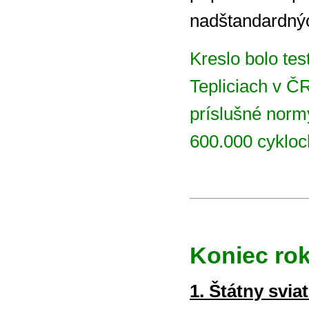
nadštandardný
Kreslo bolo te
Tepliciach v Č
príslušné normy
600.000 cykloc
Koniec rok
1. Štátny svi