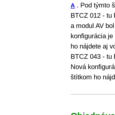
. Pod týmto š
A
BTCZ 012 - tu
a modul AV bo
konfigurácia j
ho nájdete aj 
BTCZ 043 - tu
Nová konfigur
štítkom ho náj