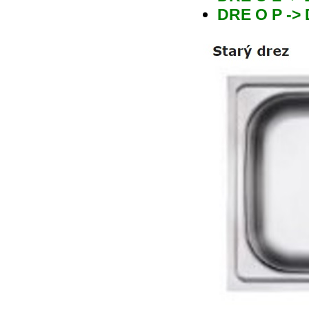
DRE O P ->