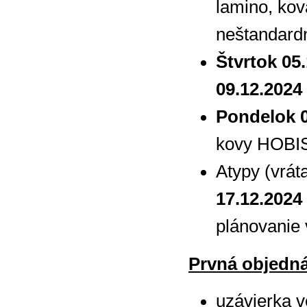
lamino, kov
neštandardn
Štvrtok 05
09.12.2024
Pondelok 0
kovy HOBIS
Atypy (vrát
17.12.2024
plánovanie 
Prvná objedná
uzávierka v