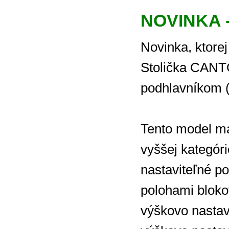
NOVINKA -
Novinka, ktore
Stolička CANTO
podhlavníkom (
Tento model má
vyššej kategór
nastaviteľné p
polohami bloko
výškovo nastav