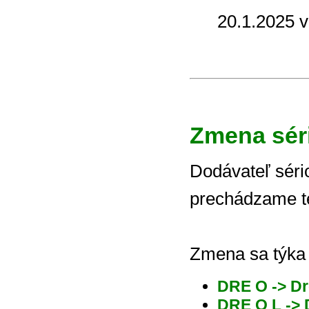
20.1.2025 v
Zmena sér
Dodávateľ séri
prechádzame t
Zmena sa týka 
DRE O -> D
DRE O L ->