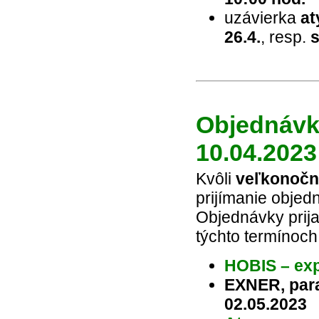
uzávierka
at
26.4.
, resp.
s
Objednávky
10.04.2023
Kvôli
veľkonočn
prijímanie objed
Objednávky prij
týchto termínoch
HOBIS – exp
EXNER, para
02.05.2023