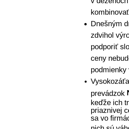
v dezénoc
kombinovať
Dnešným dň
zdvihol výr
podporiť sl
ceny nebud
podmienky 
Vysokozáťa
prevádzok
keďže ich tr
priaznivej 
sa vo firmá
nich sú vá