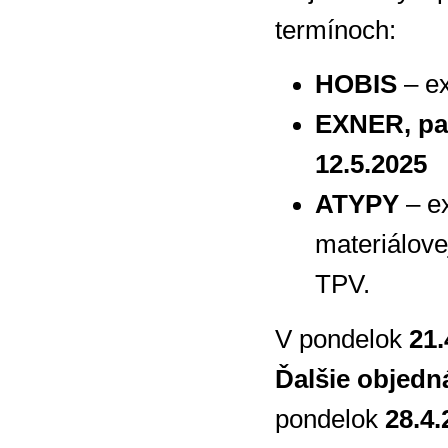
termínoch:
HOBIS
– ex
EXNER, pa
12.5.2025
ATYPY
– ex
materiálove
TPV.
V pondelok
21.
Ďalšie objedn
pondelok
28.4.