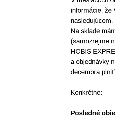
V mesiacoch ok
informácie, že
nasledujúcom. 
Na sklade máme
(samozrejme ni
HOBIS EXPRES 
a objednávky n
decembra plniť
Konkrétne:
Posledné obj