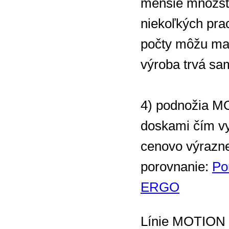
menšie množst
niekoľkých pra
počty môžu mať
výroba trvá sa
4) podnožia 
doskami čím v
cenovo výrazn
porovnanie:
Po
ERGO
Línie MOTIO