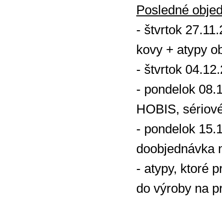
Posledné obje
- štvrtok 27.11
kovy + atypy o
- štvrtok 04.12
- pondelok 08.
HOBIS, sériov
- pondelok 15.
doobjednávka n
- atypy, ktoré 
do výroby na p