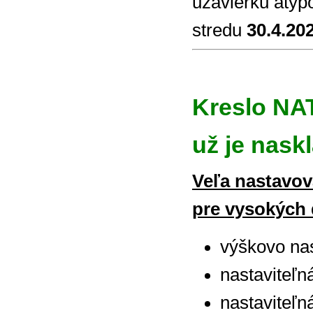
uzávierku atypo
stredu
30.4.202
Kreslo NA
už je nask
Veľa nastavov
pre vysokých 
výškovo nas
nastaviteľn
nastaviteľn