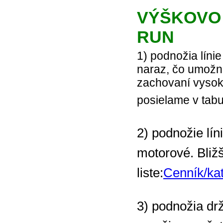
VÝŠKOVO 
RUN
1) podnožia lín
naraz, čo umožni
zachovaní vysoke
posielame v tab
2) podnožie l
motorové. Bliž
liste:
Cenník/k
3) podnožia dr