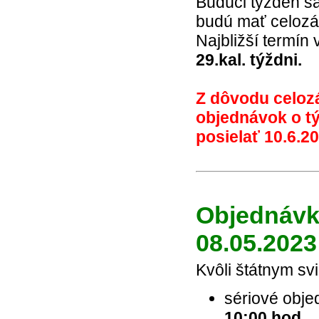
Budúci týždeň s
budú mať celozá
Najbližší termín
29.kal. týždni.
Z dôvodu celozá
objednávok o tý
posielať 10.6.2
Objednávky
08.05.2023
Kvôli štátnym sv
sériové obje
10:00 hod.