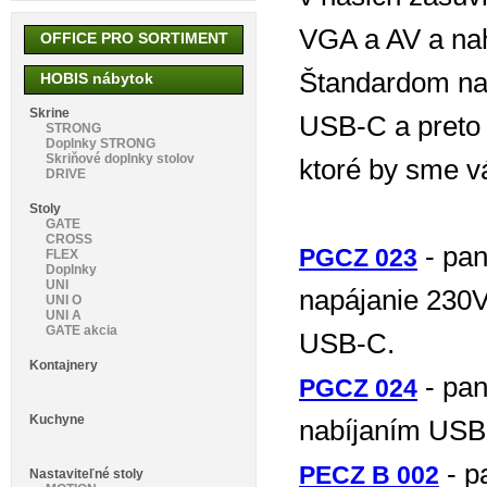
VGA a AV a na
OFFICE PRO SORTIMENT
Štandardom nabí
HOBIS nábytok
Skrine
USB-C a preto 
STRONG
Doplnky STRONG
Skriňové doplnky stolov
ktoré by sme v
DRIVE
Stoly
GATE
CROSS
- pan
PGCZ 023
FLEX
Doplnky
UNI
napájanie 230
UNI O
UNI A
GATE akcia
USB-C.
Kontajnery
- pan
PGCZ 024
Kuchyne
nabíjaním USB
- p
PECZ B 002
Nastaviteľné stoly