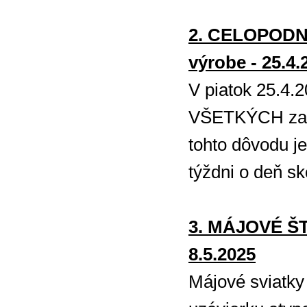
2. CELOPODN
výrobe - 25.4.
V piatok 25.4.
VŠETKÝCH zame
tohto dôvodu j
týždni o deň sk
3. MÁJOVÉ Š
8.5.2025
Májové sviatky 