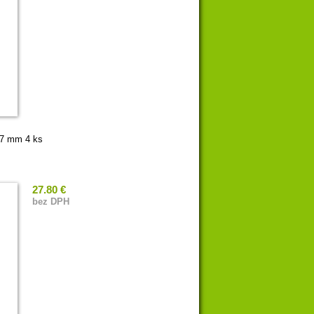
27 mm 4 ks
27.80 €
bez DPH