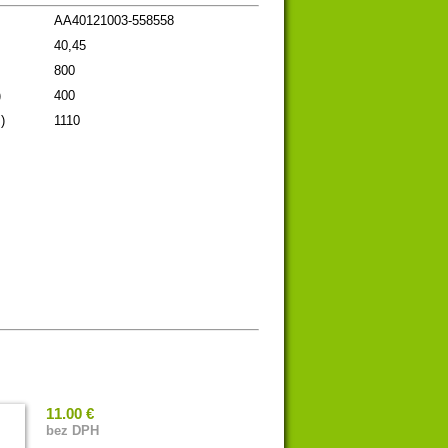
AA40121003-558558
40,45
800
)
400
)
1110
11.00 €
bez DPH