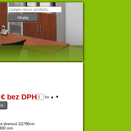
 € bez DPH
ks
▲
▼
vá dverová 111*80cm
 400 mm