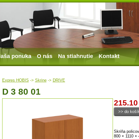
aša ponuka
O nás
Na stiahnutie
Kontakt
Expres HOBIS
->
Skrine
->
DRIVE
D 3 80 01
215.10
Skriňa polico
800 × 1110 ×