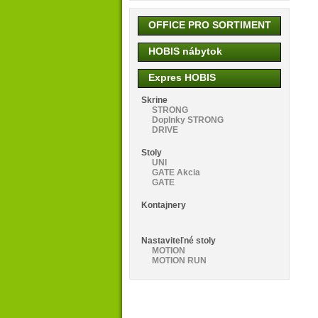
OFFICE PRO SORTIMENT
HOBIS nábytok
Expres HOBIS
Skrine
STRONG
Doplnky STRONG
DRIVE
Stoly
UNI
GATE Akcia
GATE
Kontajnery
Nastaviteľné stoly
MOTION
MOTION RUN