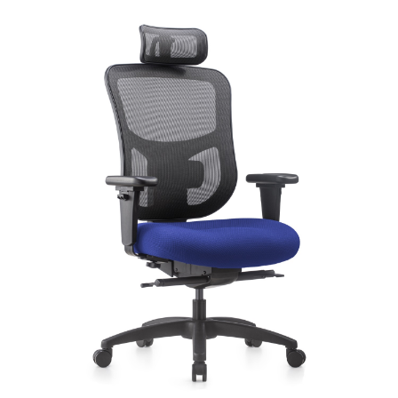
NATUS Q24
prevedenieSk