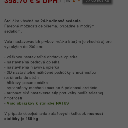
398.70 € s DPH
ks
▲
▼
Stolička vhodná na
24-hodinové sedenie
Farebné možnosti celočierna, prípadne s modrým
sedákom.
Veľa nastavovacích prvkov, vďaka ktorým je vhodná aj pre
vysokých do 200 cm:
- výškovo nastaviteľná chrbtová opierka
- nastaviteľná bedrová opierka
- nastaviteľná hlavová opierka
- 3D nastaviteľné mäkčené podrúčky s možnosťou
rozšírenia do strán
- hĺbkový posun sedáka
- synchrónny mechanizmus so 6 polohami aretácie
- automatické nastavenie sily protiváhy podľa telesnej
hmotnosti
-
Viac obrázkov k stoličke NATUS
V prípade doobjednania záťažových koliesok
nosnosť
stoličky je 180 kg