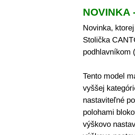
NOVINKA -
Novinka, ktore
Stolička CANTO
podhlavníkom (
Tento model má
vyššej kategór
nastaviteľné p
polohami bloko
výškovo nastav