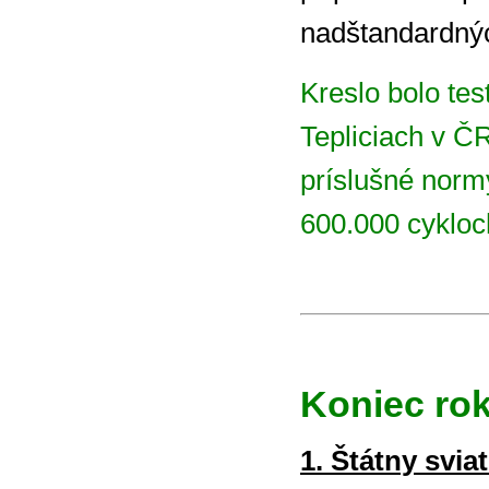
nadštandardný
Kreslo bolo te
Tepliciach v Č
príslušné normy
600.000 cykloc
Koniec rok
1. Štátny svi