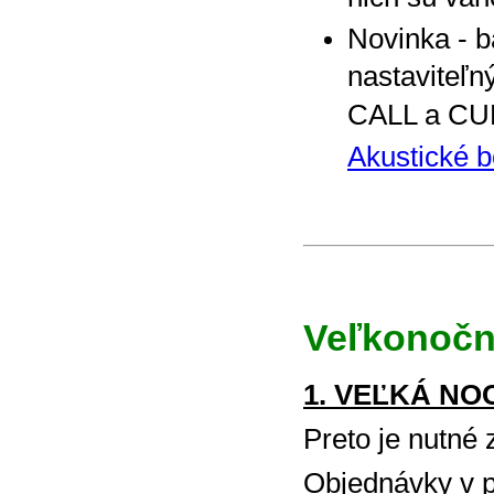
Novinka - b
nastaviteľ
CALL a C
Akustické 
Veľkonoč
1. VEĽKÁ NOC 
Preto je nutné 
Objednávky v 