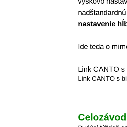
výškovo nastav
nadštandardnú f
nastavenie hĺ
Ide teda o mi
Link CANTO s 
Link CANTO s bi
Celozávod