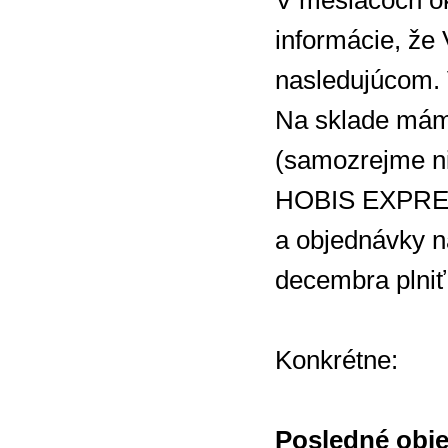
V mesiacoch ok
informácie, že
nasledujúcom. 
Na sklade máme
(samozrejme ni
HOBIS EXPRES 
a objednávky n
decembra plniť
Konkrétne:
Posledné obj