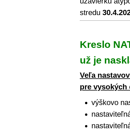
uzávierku atypo
stredu
30.4.202
Kreslo NA
už je nask
Veľa nastavov
pre vysokých 
výškovo nas
nastaviteľn
nastaviteľn