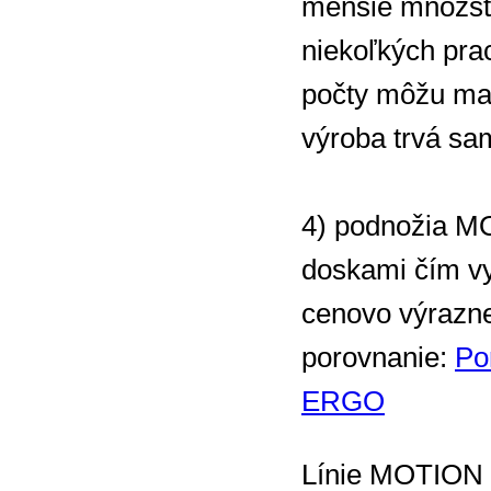
menšie množst
niekoľkých pra
počty môžu mať
výroba trvá sa
4) podnožia 
doskami čím v
cenovo výrazn
porovnanie:
Po
ERGO
Línie MOTIO