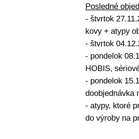
Posledné obje
- štvrtok 27.11
kovy + atypy o
- štvrtok 04.12
- pondelok 08.
HOBIS, sériov
- pondelok 15.
doobjednávka n
- atypy, ktoré 
do výroby na p