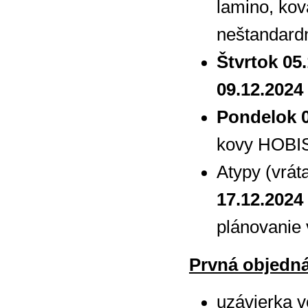
lamino, kov
neštandardn
Štvrtok 05
09.12.2024
Pondelok 0
kovy HOBIS
Atypy (vrát
17.12.2024
plánovanie 
Prvná objedná
uzávierka v