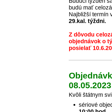
Budúci týždeň s
budú mať celozá
Najbližší termín
29.kal. týždni.
Z dôvodu celozá
objednávok o tý
posielať 10.6.2
Objednávky
08.05.2023
Kvôli štátnym sv
sériové obje
10:00 hod.