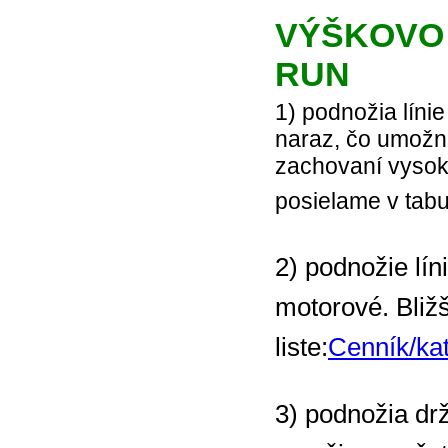
VÝŠKOVO 
RUN
1) podnožia lín
naraz, čo umožni
zachovaní vysoke
posielame v tab
2) podnožie l
motorové. Bliž
liste:
Cenník/k
3) podnožia dr