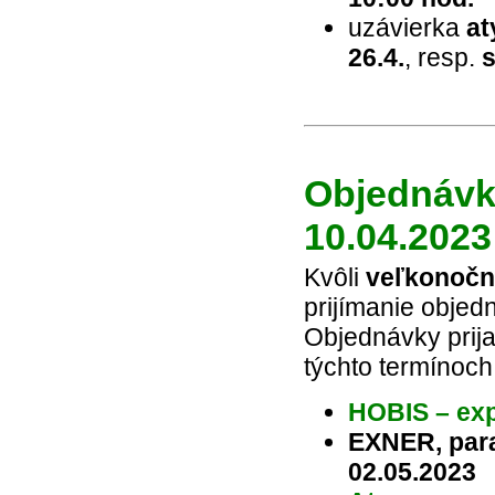
uzávierka
at
26.4.
, resp.
s
Objednávky
10.04.2023
Kvôli
veľkonočn
prijímanie objed
Objednávky prij
týchto termínoch
HOBIS – exp
EXNER, para
02.05.2023