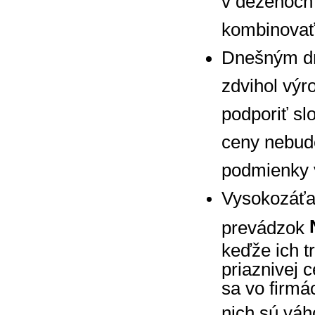
v dezénoc
kombinovať
Dnešným dň
zdvihol výr
podporiť sl
ceny nebud
podmienky 
Vysokozáťa
prevádzok
keďže ich tr
priaznivej 
sa vo firmá
nich sú vá