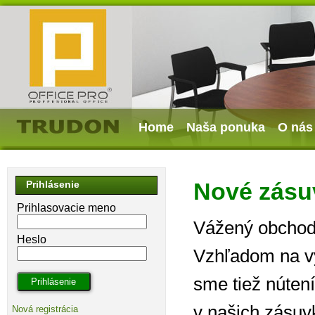
Home
Naša ponuka
O nás
Nové zásu
Prihlásenie
Prihlasovacie meno
Vážený obchodn
Heslo
Vzhľadom na vý
sme tiež nútení
v našich zásuv
Nová registrácia