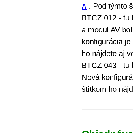
. Pod týmto š
A
BTCZ 012 - tu
a modul AV bo
konfigurácia j
ho nájdete aj 
BTCZ 043 - tu
Nová konfigur
štítkom ho náj