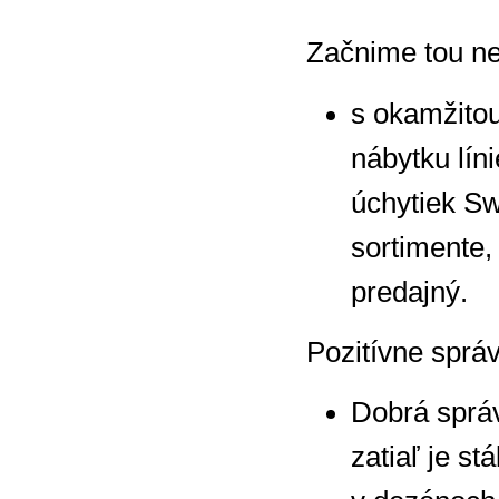
Začnime tou ne
s okamžitou
nábytku lín
úchytiek Sw
sortimente,
predajný.
Pozitívne správ
Dobrá správ
zatiaľ je s