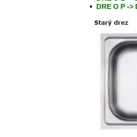
DRE O P ->