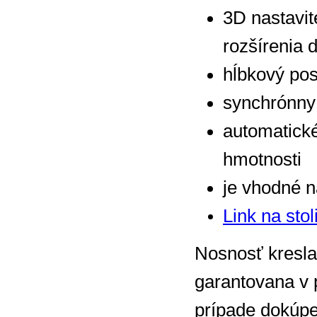
3D nastavi
rozšírenia 
hĺbkový po
synchrónny
automatické
hmotnosti
je vhodné 
Link na st
Nosnosť kresla
garantovana v 
prípade dokúpe