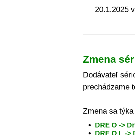
20.1.2025 v
Zmena sér
Dodávateľ séri
prechádzame t
Zmena sa týka 
DRE O -> D
DRE O L ->