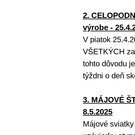
2. CELOPODN
výrobe - 25.4.
V piatok 25.4.
VŠETKÝCH zame
tohto dôvodu j
týždni o deň sk
3. MÁJOVÉ Š
8.5.2025
Májové sviatky 