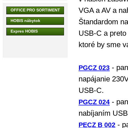
VGA a AV a na
OFFICE PRO SORTIMENT
Štandardom nabí
HOBIS nábytok
Expres HOBIS
USB-C a preto 
ktoré by sme v
- pan
PGCZ 023
napájanie 230
USB-C.
- pan
PGCZ 024
nabíjaním USB
- p
PECZ B 002