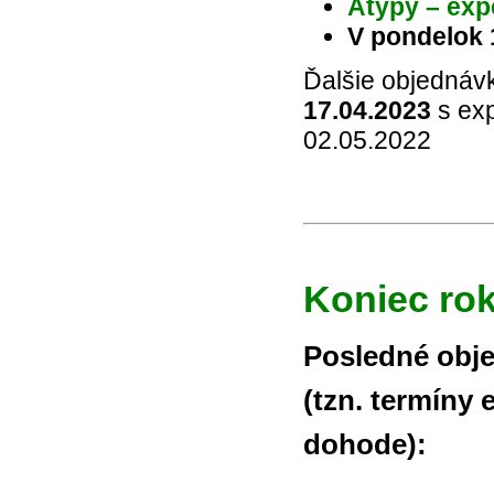
Atypy – exp
V pondelok 
Ďalšie objednáv
17.04.2023
s exp
02.05.2022
Koniec rok
Posledné obj
(tzn. termíny 
dohode):