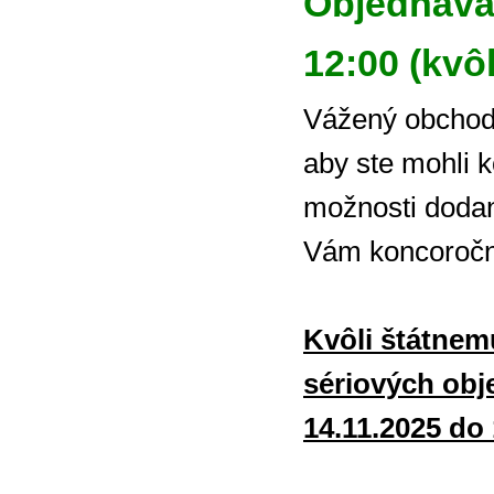
Objednávac
12:00 (kvôl
Vážený obchodn
aby ste mohli 
možnosti doda
Vám koncoročnú
Kvôli štátnemu
sériových obj
14.11.2025 do