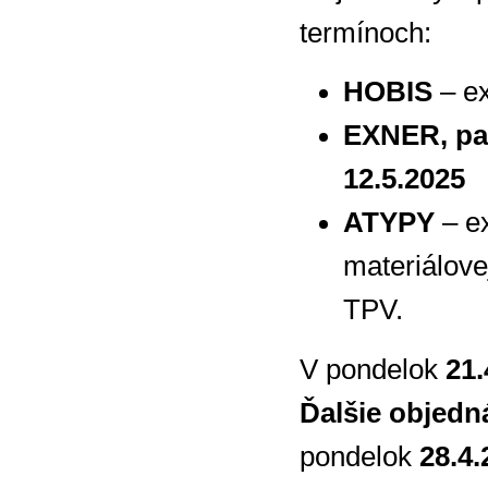
termínoch:
HOBIS
– ex
EXNER, pa
12.5.2025
ATYPY
– ex
materiálove
TPV.
V pondelok
21.
Ďalšie objedn
pondelok
28.4.