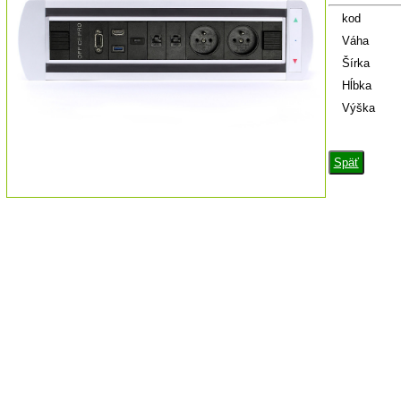
kod
Váha
Šírka
Hĺbka
Výška
Späť