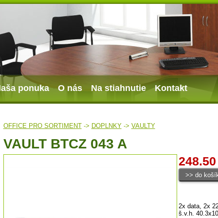
aša ponuka
O nás
Na stiahnutie
Kontakt
OFFICE PRO SORTIMENT
->
DOPLNKY
->
VAULTY
VAULT BTCZ 043 A
248.50
2x data, 2x 
š.v.h. 40.3x