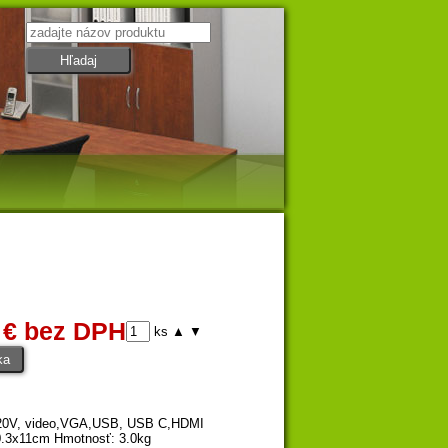
 € bez DPH
ks
▲
▼
220V, video,VGA,USB, USB C,HDMI
10.3x11cm Hmotnosť: 3.0kg