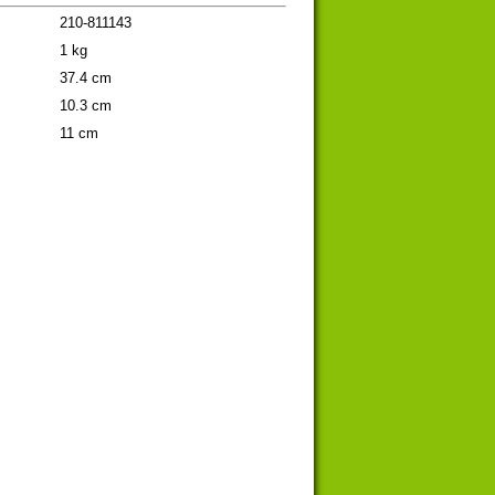
210-811143
1 kg
37.4 cm
10.3 cm
11 cm