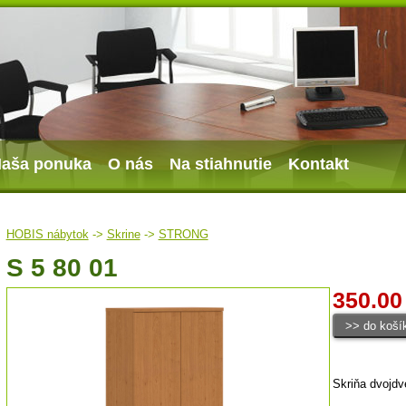
aša ponuka
O nás
Na stiahnutie
Kontakt
HOBIS nábytok
->
Skrine
->
STRONG
S 5 80 01
350.00
Skriňa dvojdv