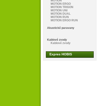
MOTION
MOTION ERGO
MOTION TRIGON
MOTION UNI
MOTION DUAL
MOTION RUN
MOTION ERGO RUN
Akustické paravany
Kablové zvody
Kablové zvody
Expres HOBIS