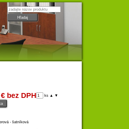
 € bez DPH
ks
▲
▼
erová - šatníková