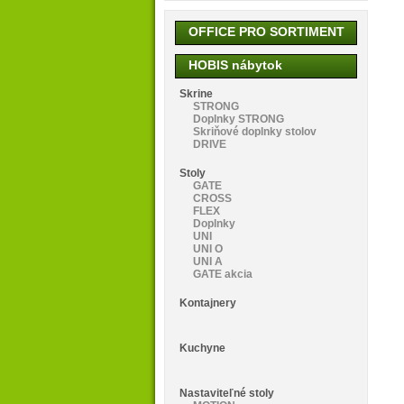
OFFICE PRO SORTIMENT
HOBIS nábytok
Skrine
STRONG
Doplnky STRONG
Skriňové doplnky stolov
DRIVE
Stoly
GATE
CROSS
FLEX
Doplnky
UNI
UNI O
UNI A
GATE akcia
Kontajnery
Kuchyne
Nastaviteľné stoly