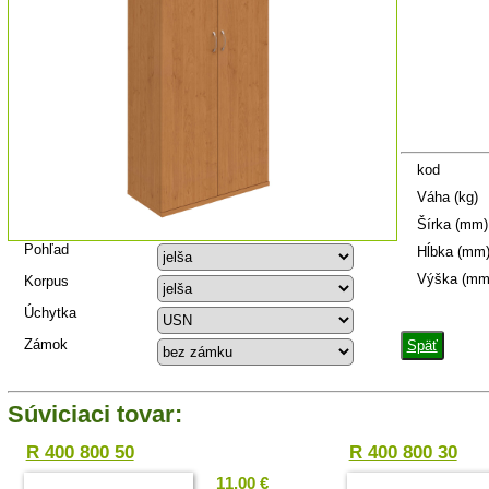
kod
Váha (kg)
Šírka (mm)
Pohľad
Hĺbka (mm
Výška (mm
Korpus
Úchytka
Zámok
Späť
Súviciaci tovar:
R 400 800 50
R 400 800 30
11.00 €