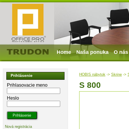
Home
Naša ponuka
O nás
HOBIS nábytok
->
Skrine
->
Prihlásenie
S 800
Prihlasovacie meno
Heslo
Nová registrácia