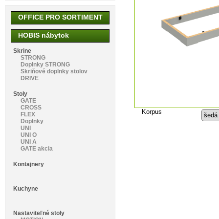
OFFICE PRO SORTIMENT
HOBIS nábytok
Skrine
STRONG
Doplnky STRONG
Skriňové doplnky stolov
DRIVE
Stoly
GATE
CROSS
Korpus
FLEX
Doplnky
UNI
UNI O
UNI A
GATE akcia
Kontajnery
Kuchyne
Nastaviteľné stoly