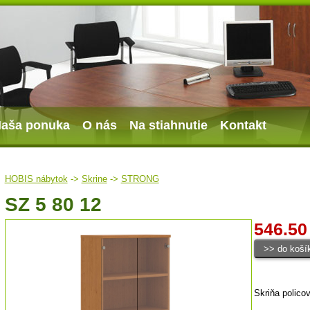
aša ponuka
O nás
Na stiahnutie
Kontakt
HOBIS nábytok
->
Skrine
->
STRONG
SZ 5 80 12
546.50
Skriňa polico