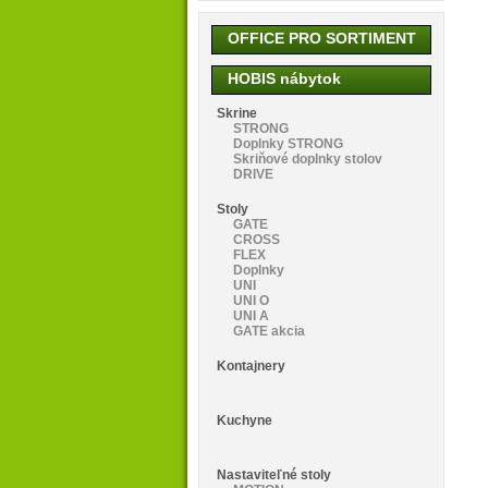
OFFICE PRO SORTIMENT
HOBIS nábytok
Skrine
STRONG
Doplnky STRONG
Skriňové doplnky stolov
DRIVE
Stoly
GATE
CROSS
FLEX
Doplnky
UNI
UNI O
UNI A
GATE akcia
Kontajnery
Kuchyne
Nastaviteľné stoly