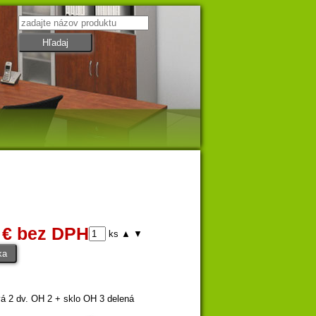
 € bez DPH
ks
▲
▼
vá 2 dv. OH 2 + sklo OH 3 delená