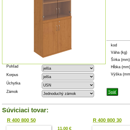
kod
Váha (kg)
Šírka (mm)
Pohľad
Hĺbka (mm
Výška (mm
Korpus
Úchytka
Zámok
Späť
Súviciaci tovar:
R 400 800 50
R 400 800 30
11.00 €