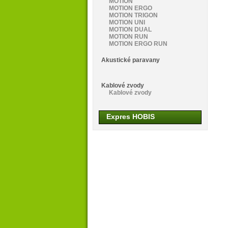
MOTION
MOTION ERGO
MOTION TRIGON
MOTION UNI
MOTION DUAL
MOTION RUN
MOTION ERGO RUN
Akustické paravany
Kablové zvody
Kablové zvody
Expres HOBIS