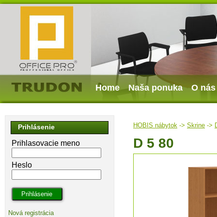
Home
Naša ponuka
O nás
HOBIS nábytok
->
Skrine
->
Prihlásenie
D 5 80
Prihlasovacie meno
Heslo
Nová registrácia