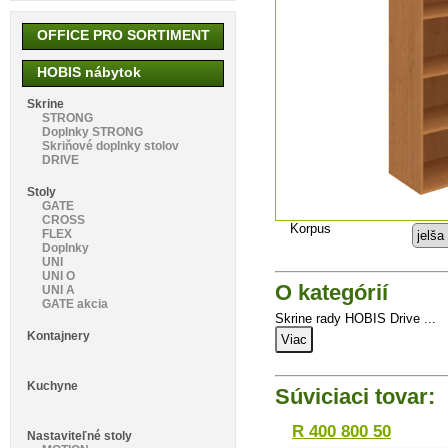
OFFICE PRO SORTIMENT
HOBIS nábytok
Skrine
STRONG
Doplnky STRONG
Skriňové doplnky stolov
DRIVE
Stoly
GATE
CROSS
Korpus
FLEX
Doplnky
UNI
UNI O
O kategórií
UNI A
GATE akcia
Skrine rady HOBIS Drive ...
Kontajnery
Viac
Kuchyne
Súviciaci tovar:
R 400 800 50
Nastaviteľné stoly