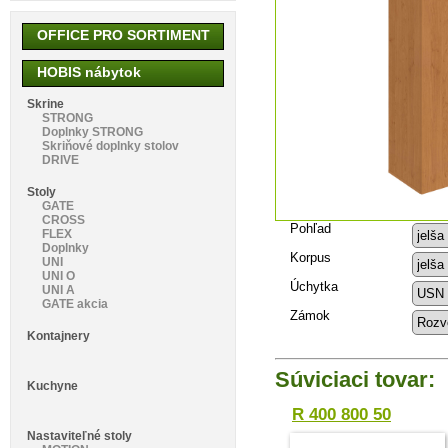
OFFICE PRO SORTIMENT
HOBIS nábytok
Skrine
STRONG
Doplnky STRONG
Skriňové doplnky stolov
DRIVE
Stoly
GATE
CROSS
Pohľad
FLEX
Doplnky
Korpus
UNI
UNI O
Úchytka
UNI A
GATE akcia
Zámok
Kontajnery
Súviciaci tovar:
Kuchyne
R 400 800 50
Nastaviteľné stoly