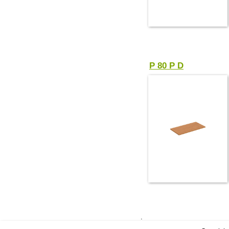
P 80 P D
.