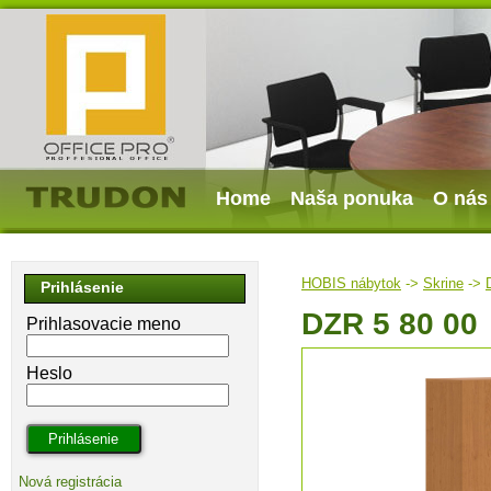
Home
Naša ponuka
O nás
HOBIS nábytok
->
Skrine
->
Prihlásenie
DZR 5 80 00
Prihlasovacie meno
Heslo
Nová registrácia