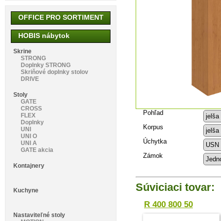
OFFICE PRO SORTIMENT
HOBIS nábytok
Skrine
STRONG
Doplnky STRONG
Skriňové doplnky stolov
DRIVE
Stoly
GATE
CROSS
Pohľad
FLEX
Doplnky
Korpus
UNI
UNI O
Úchytka
UNI A
GATE akcia
Zámok
Kontajnery
Súviciaci tovar:
Kuchyne
R 400 800 50
Nastaviteľné stoly