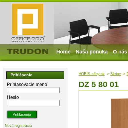
Home
Naša ponuka
O nás
HOBIS nábytok
->
Skrine
->
Prihlásenie
DZ 5 80 01
Prihlasovacie meno
Heslo
Nová registrácia