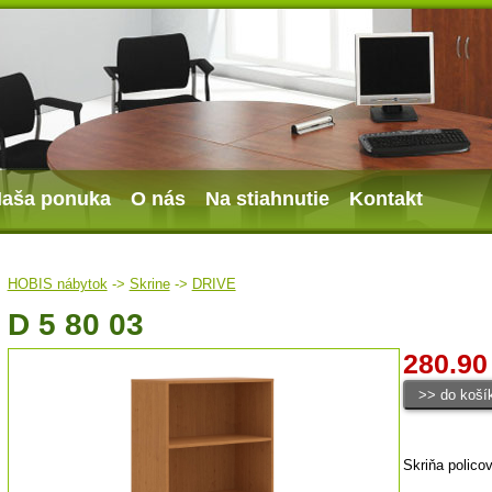
aša ponuka
O nás
Na stiahnutie
Kontakt
HOBIS nábytok
->
Skrine
->
DRIVE
D 5 80 03
280.90
Skriňa polico