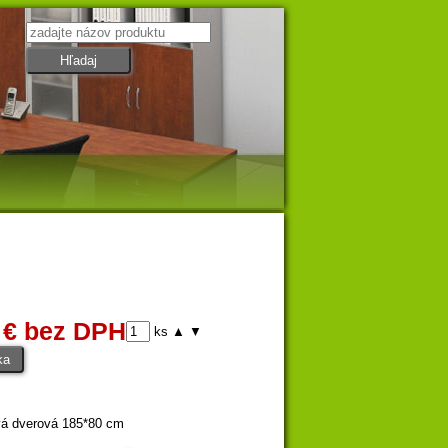
 € bez DPH
ks
▲
▼
vá dverová 185*80 cm