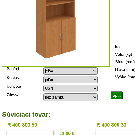
kod
Váha (kg)
Šírka (mm)
Pohľad
Hĺbka (mm
Výška (mm
Korpus
Úchytka
Zámok
Späť
Súviciaci tovar:
R 400 800 50
R 400 800 30
11.00 €