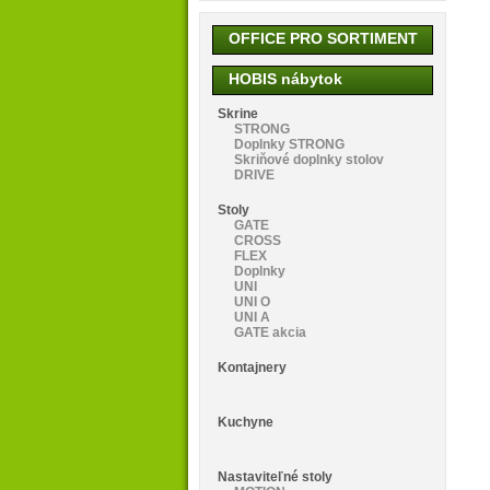
OFFICE PRO SORTIMENT
HOBIS nábytok
Skrine
STRONG
Doplnky STRONG
Skriňové doplnky stolov
DRIVE
Stoly
GATE
CROSS
FLEX
Doplnky
UNI
UNI O
UNI A
GATE akcia
Kontajnery
Kuchyne
Nastaviteľné stoly