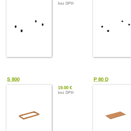
bez DPH
S 800
P 80 D
19.00 €
bez DPH