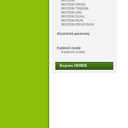
MOTION
MOTION ERGO
MOTION TRIGON
MOTION UNI
MOTION DUAL
MOTION RUN
MOTION ERGO RUN
Akustické paravany
Kablové zvody
Kablové zvody
Expres HOBIS