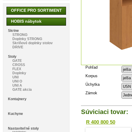
OFFICE PRO SORTIMENT
HOBIS nábytok
Skrine
STRONG
Doplnky STRONG
Skriňové doplnky stolov
DRIVE
Stoly
GATE
CROSS
Pohľad
FLEX
Doplnky
Korpus
UNI
UNI O
Úchytka
UNI A
GATE akcia
Zámok
Kontajnery
Súviciaci tovar:
Kuchyne
R 400 800 50
Nastaviteľné stoly