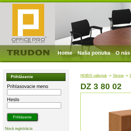
Home
Naša ponuka
O nás
HOBIS nábytok
->
Skrine
->
Prihlásenie
DZ 3 80 02
Prihlasovacie meno
Heslo
Nová registrácia