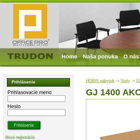
Home
Naša ponuka
O nás
HOBIS nábytok
->
Stoly
->
G
Prihlásenie
GJ 1400 AK
Prihlasovacie meno
Heslo
Nová registrácia