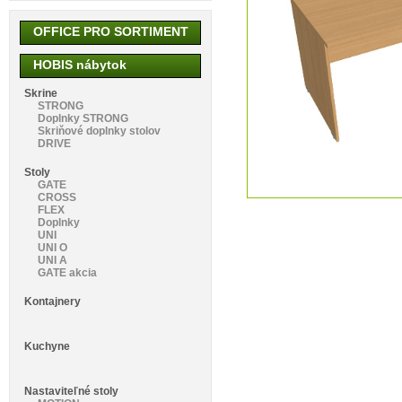
OFFICE PRO SORTIMENT
HOBIS nábytok
Skrine
STRONG
Doplnky STRONG
Skriňové doplnky stolov
DRIVE
Stoly
GATE
CROSS
FLEX
Doplnky
UNI
UNI O
UNI A
GATE akcia
Kontajnery
Kuchyne
Nastaviteľné stoly