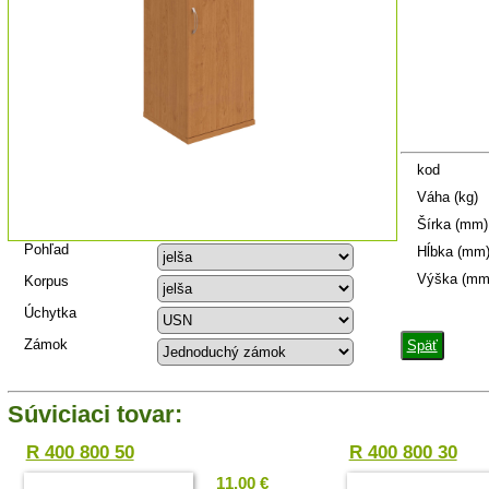
kod
Váha (kg)
Šírka (mm)
Pohľad
Hĺbka (mm
Výška (mm
Korpus
Úchytka
Zámok
Späť
Súviciaci tovar:
R 400 800 50
R 400 800 30
11.00 €