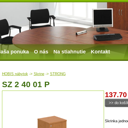
aša ponuka
O nás
Na stiahnutie
Kontakt
HOBIS nábytok
->
Skrine
->
STRONG
SZ 2 40 01 P
137.70
Skrinka jedno