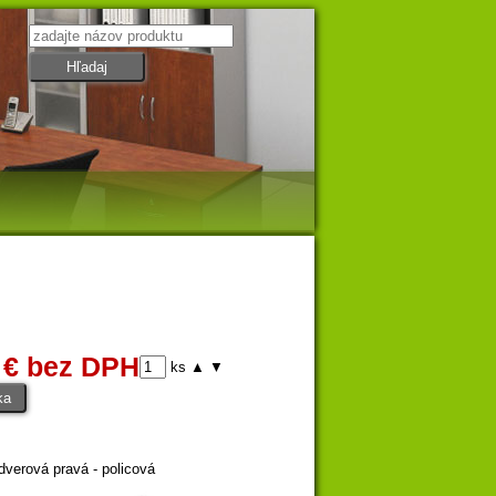
 € bez DPH
ks
▲
▼
dverová pravá - policová