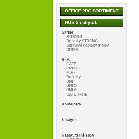
OFFICE PRO SORTIMENT
HOBIS nábytok
Skrine
STRONG
Doplnky STRONG
Skriňové doplnky stolov
DRIVE
Stoly
GATE
CROSS
FLEX
Doplnky
UNI
UNI O
UNI A
GATE akcia
Kontajnery
Kuchyne
Nastaviteľné stoly