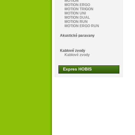
MOTION
MOTION ERGO
MOTION TRIGON
MOTION UNI
MOTION DUAL
MOTION RUN
MOTION ERGO RUN
Akustické paravany
Kablové zvody
Kablové zvody
Expres HOBIS