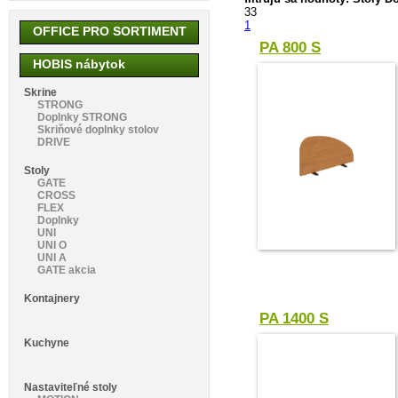
33
1
OFFICE PRO SORTIMENT
PA 800 S
HOBIS nábytok
Skrine
STRONG
Doplnky STRONG
Skriňové doplnky stolov
DRIVE
Stoly
GATE
CROSS
FLEX
Doplnky
UNI
UNI O
UNI A
GATE akcia
Kontajnery
PA 1400 S
Kuchyne
Nastaviteľné stoly