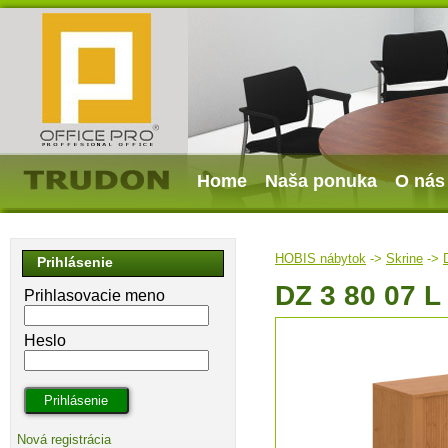
Home
Naša ponuka
O nás
HOBIS nábytok
->
Skrine
->
Prihlásenie
DZ 3 80 07 L
Prihlasovacie meno
Heslo
Nová registrácia