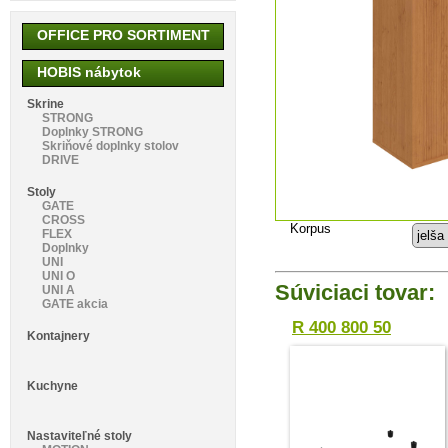
OFFICE PRO SORTIMENT
HOBIS nábytok
Skrine
STRONG
Doplnky STRONG
Skriňové doplnky stolov
DRIVE
Stoly
GATE
CROSS
Korpus
FLEX
Doplnky
UNI
UNI O
Súviciaci tovar:
UNI A
GATE akcia
R 400 800 50
Kontajnery
Kuchyne
Nastaviteľné stoly