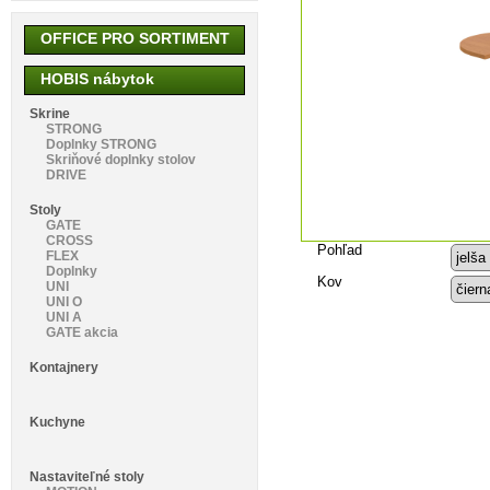
OFFICE PRO SORTIMENT
HOBIS nábytok
Skrine
STRONG
Doplnky STRONG
Skriňové doplnky stolov
DRIVE
Stoly
GATE
CROSS
Pohľad
FLEX
Doplnky
Kov
UNI
UNI O
UNI A
GATE akcia
Kontajnery
Kuchyne
Nastaviteľné stoly