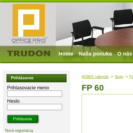
Home
Naša ponuka
O nás
HOBIS nábytok
->
Stoly
->
F
Prihlásenie
FP 60
Prihlasovacie meno
Heslo
Nová registrácia