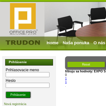
Home
Naša ponuka
O nás
Prihlásenie
Reset
Prihlasovacie meno
filtruju sa hodnoty: EXPO S
0
1
Heslo
1
.
Nová registrácia