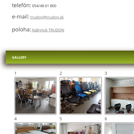
telefón:
054/48 61 860
e-mail:
trudon@trudon.sk
poloha:
Nábytok TRUDON
GALLERY
1
2
3
4
5
6