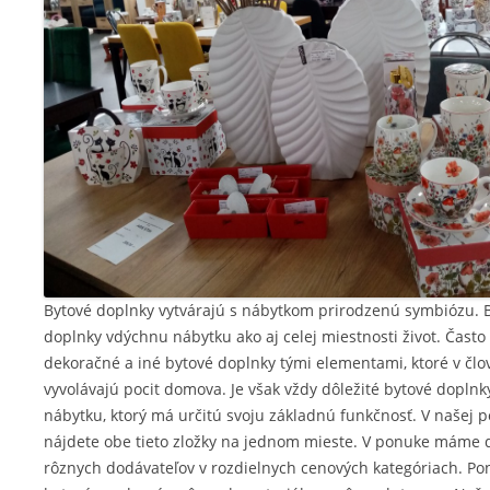
Bytové doplnky vytvárajú s nábytkom prirodzenú symbiózu. 
doplnky vdýchnu nábytku ako aj celej miestnosti život. Často
dekoračné a iné bytové doplnky tými elementami, ktoré v člo
vyvolávajú pocit domova. Je však vždy dôležité bytové doplnky
nábytku, ktorý má určitú svoju základnú funkčnosť. V našej 
nájdete obe tieto zložky na jednom mieste. V ponuke máme 
rôznych dodávateľov v rozdielnych cenových kategóriach. P