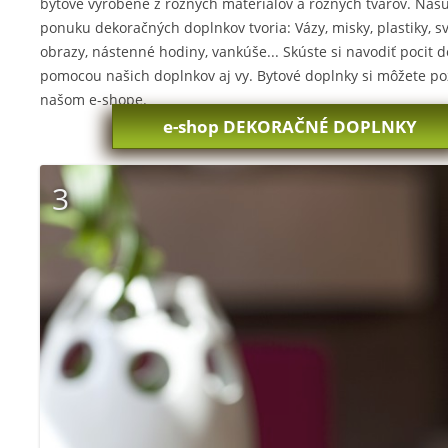
bytové vyrobené z rôznych materiálov a rôznych tvarov. Naš
ponuku dekoračných doplnkov tvoria: Vázy, misky, plastiky, sv
obrazy, nástenné hodiny, vankúše... Skúste si navodiť pocit
pomocou našich doplnkov aj vy. Bytové doplnky si môžete poz
našom e-shope.
e-shop DEKORAČNÉ DOPLNKY
3