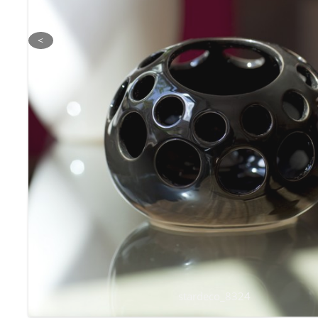
<
stardeco_8324